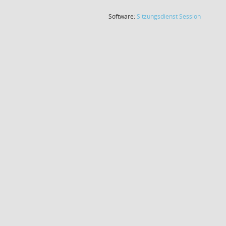
(Wird in
Software:
Sitzungsdienst
Session