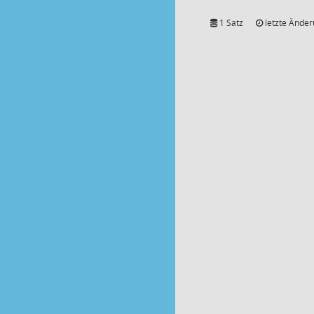
1 Satz
letzte Änder