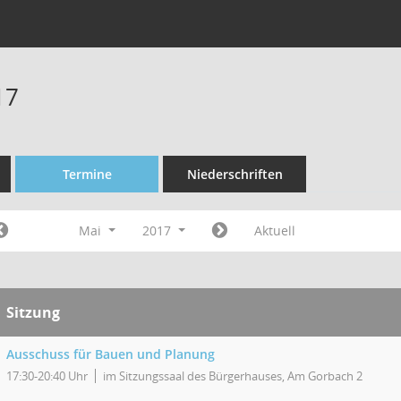
17
Termine
Niederschriften
Mai
2017
Aktuell
Sitzung
Ausschuss für Bauen und Planung
17:30-20:40 Uhr
im Sitzungssaal des Bürgerhauses, Am Gorbach 2