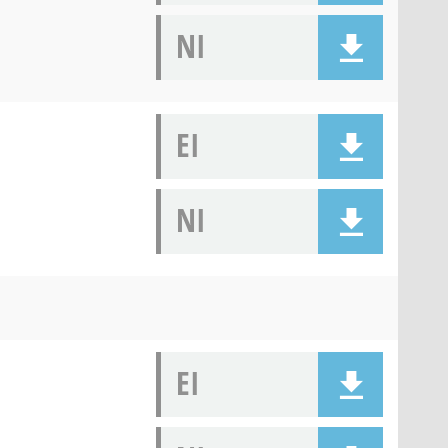
NI
EI
NI
EI