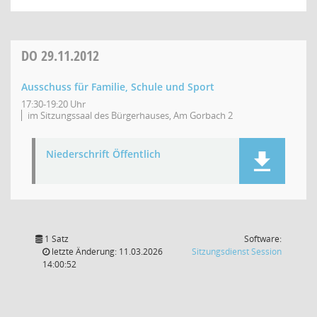
DO
29.11.2012
Ausschuss für Familie, Schule und Sport
17:30-19:20 Uhr
im Sitzungssaal des Bürgerhauses, Am Gorbach 2
Niederschrift Öffentlich
1 Satz
Software:
(Wird in
letzte Änderung: 11.03.2026
Sitzungsdienst
Session
14:00:52