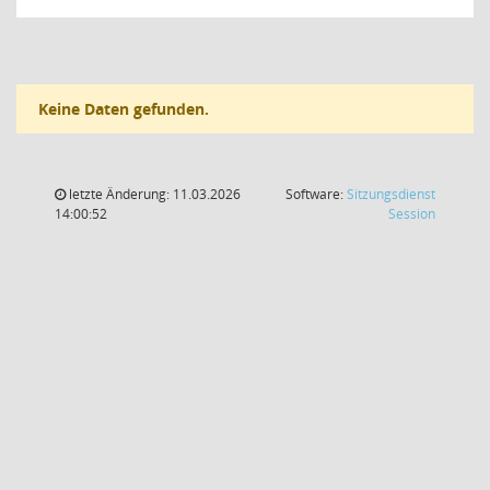
Keine Daten gefunden.
letzte Änderung: 11.03.2026
Software:
Sitzungsdienst
(Wird in
14:00:52
Session