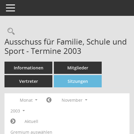
Toggle navigation
Rechercheauswahl
Ausschuss für Familie, Schule und
Sport - Termine 2003
Informationen
Mitglieder
Vertreter
Sitzungen
Monat
November
2003
Aktuell
Gremium auswählen