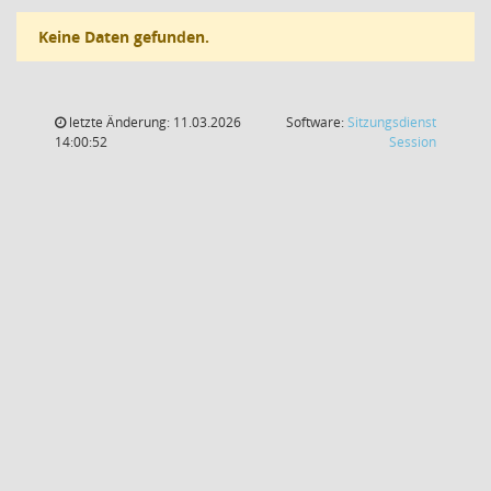
Keine Daten gefunden.
letzte Änderung: 11.03.2026
Software:
Sitzungsdienst
(Wird in
14:00:52
Session