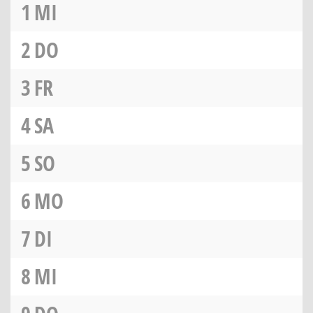
1
MI
2
DO
3
FR
4
SA
5
SO
6
MO
7
DI
8
MI