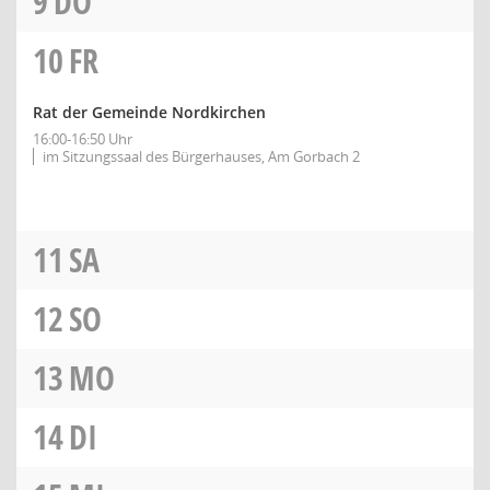
9
DO
10
FR
Rat der Gemeinde Nordkirchen
16:00-16:50 Uhr
im Sitzungssaal des Bürgerhauses, Am Gorbach 2
11
SA
12
SO
13
MO
14
DI