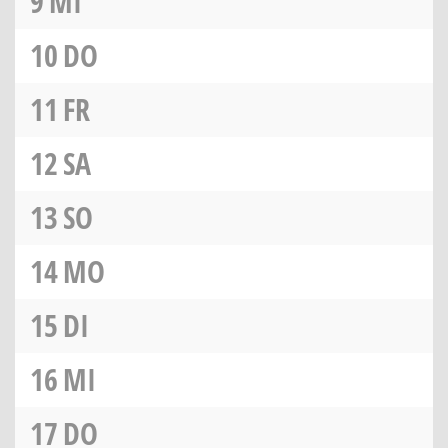
9
MI
10
DO
11
FR
12
SA
13
SO
14
MO
15
DI
16
MI
17
DO