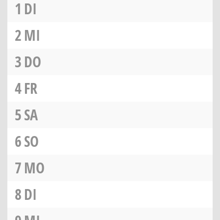
1
DI
2
MI
3
DO
4
FR
5
SA
6
SO
7
MO
8
DI