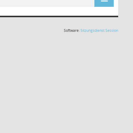
(Wird in
Software:
Sitzungsdienst
Session