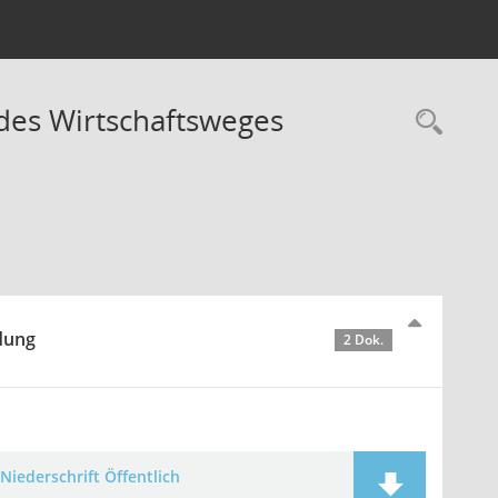
 des Wirtschaftsweges
Rec
idung
2 Dok.
Niederschrift Öffentlich