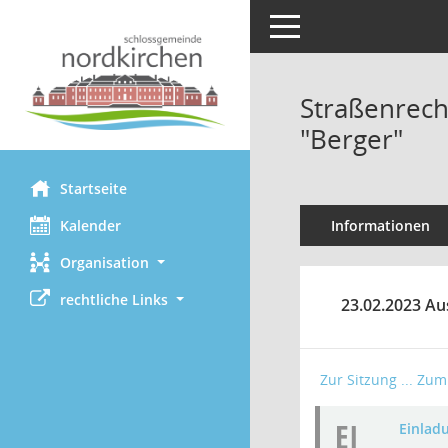
Toggle navigation
Straßenrech
"Berger"
Startseite
Kalender
Informationen
Organisation
rechtliche Links
23.02.2023 Au
Zur Sitzung ...
Zum 
EI
Einladu