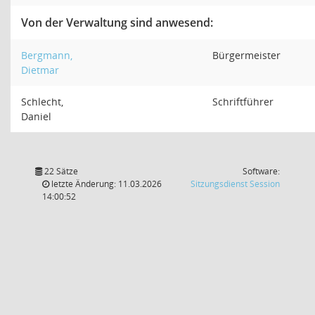
Von der Verwaltung sind anwesend:
Bergmann,
Bürgermeister
Dietmar
Schlecht,
Schriftführer
Daniel
22 Sätze
Software:
(Wird in
letzte Änderung: 11.03.2026
Sitzungsdienst
Session
14:00:52