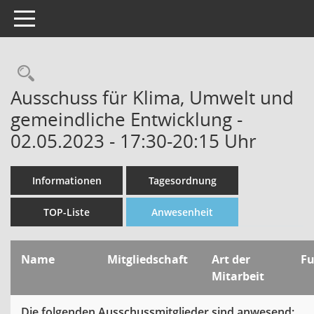
Toggle navigation
Rechercheauswahl
Ausschuss für Klima, Umwelt und
gemeindliche Entwicklung -
02.05.2023 - 17:30-20:15 Uhr
Informationen
Tagesordnung
TOP-Liste
Anwesenheit
Name
Mitgliedschaft
Art der
F
Mitarbeit
Die folgenden Ausschussmitglieder sind anwesend: