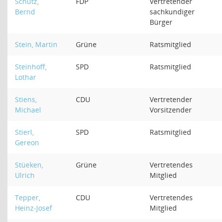
Schütz,
FDP
Vertretender
Bernd
sachkundiger
Bürger
Stein, Martin
Grüne
Ratsmitglied
Steinhoff,
SPD
Ratsmitglied
Lothar
Stiens,
CDU
Vertretender
Michael
Vorsitzender
Stierl,
SPD
Ratsmitglied
Gereon
Stüeken,
Grüne
Vertretendes
Ulrich
Mitglied
Tepper,
CDU
Vertretendes
Heinz-Josef
Mitglied