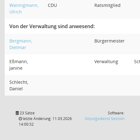
Wannigmann,
CDU
Ratsmitglied
Ulrich
Von der Verwaltung sind anwesend:
Bergmann,
Bürgermeister
Dietmar
Eßmann,
Verwaltung
Sc
Janine
Schlecht,
Daniel
23 Sätze
Software:
(Wird in
letzte Änderung: 11.03.2026
Sitzungsdienst
Session
14:00:52