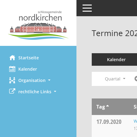
Toggle navigation
Termine 20
Startseite
Kalender
Kalender
Quartal
Organisation
rechtliche Links
Tag
S
17.09.2020
W
1