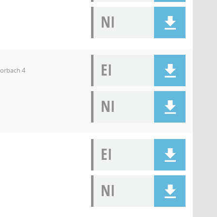
NI
EI
orbach 4
NI
EI
NI