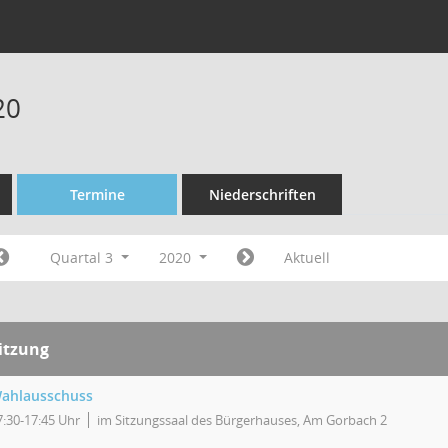
20
Termine
Niederschriften
Quartal 3
2020
Aktuell
itzung
ahlausschuss
7:30-17:45 Uhr
im Sitzungssaal des Bürgerhauses, Am Gorbach 2