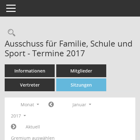
Toggle navigation
Rechercheauswahl
Ausschuss für Familie, Schule und
Sport - Termine 2017
Informationen
Mitglieder
Vertreter
Sitzungen
Monat
Januar
2017
Aktuell
Gremium auswählen