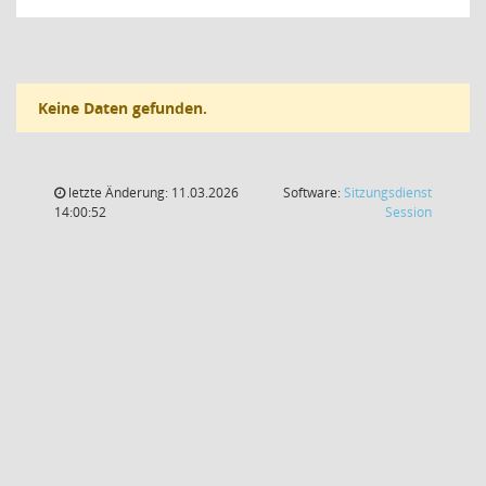
Keine Daten gefunden.
letzte Änderung: 11.03.2026
Software:
Sitzungsdienst
(Wird in
14:00:52
Session