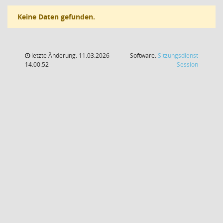
Keine Daten gefunden.
letzte Änderung: 11.03.2026
Software:
Sitzungsdienst
(Wird in
14:00:52
Session