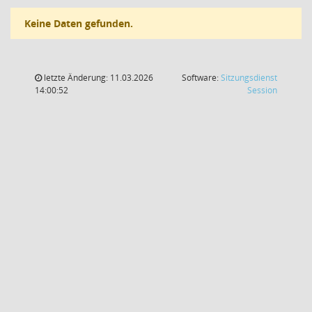
Keine Daten gefunden.
letzte Änderung: 11.03.2026
Software:
Sitzungsdienst
(Wird in
14:00:52
Session