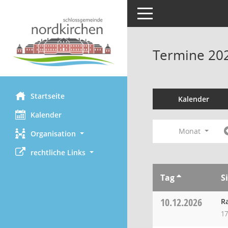
Toggle navigation
Termine 20
Startseite
Kalender
Kalender
Monat
Organisation
rechtliche Links
Tag
S
10.12.2026
R
17