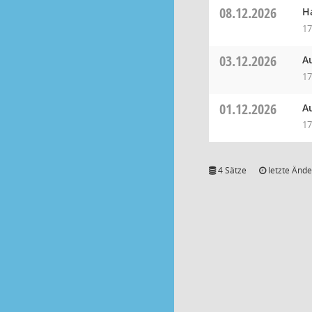
08.12.2026
H
17
03.12.2026
A
17
01.12.2026
A
17
4 Sätze
letzte Ände