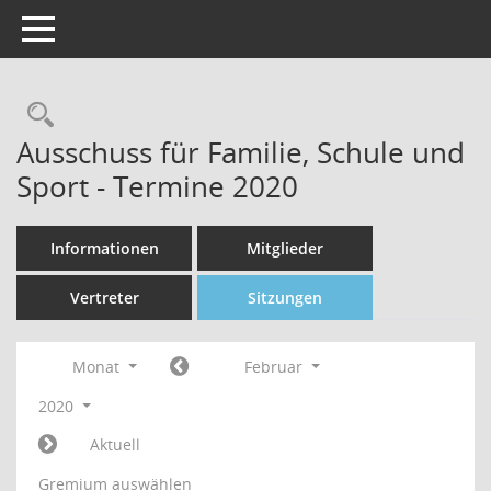
Toggle navigation
Rechercheauswahl
Ausschuss für Familie, Schule und
Sport - Termine 2020
Informationen
Mitglieder
Vertreter
Sitzungen
Monat
Februar
2020
Aktuell
Gremium auswählen