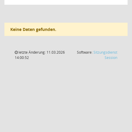
Keine Daten gefunden.
letzte Änderung: 11.03.2026
Software:
Sitzungsdienst
(Wird in
14:00:52
Session