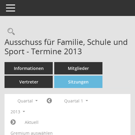
Toggle navigation
Rechercheauswahl
Ausschuss für Familie, Schule und
Sport - Termine 2013
Informationen
Mitglieder
Vertreter
Sitzungen
Quartal
Quartal 1
2013
Aktuell
Gremium auswählen