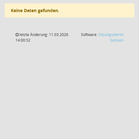
Keine Daten gefunden.
letzte Änderung: 11.03.2026
Software:
Sitzungsdienst
(Wird in
14:00:52
Session