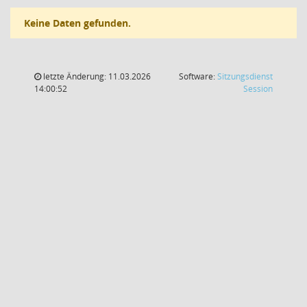
Keine Daten gefunden.
letzte Änderung: 11.03.2026
Software:
Sitzungsdienst
(Wird in
14:00:52
Session