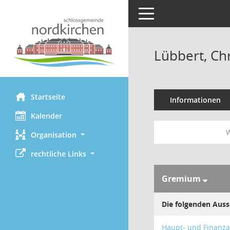
Toggle navigation
Lübbert, Chr
Startseite
Informationen
Kalender
W
Organisation
rechtliche Links
Gremium
Die folgenden Auss
Haupt- und Finanz