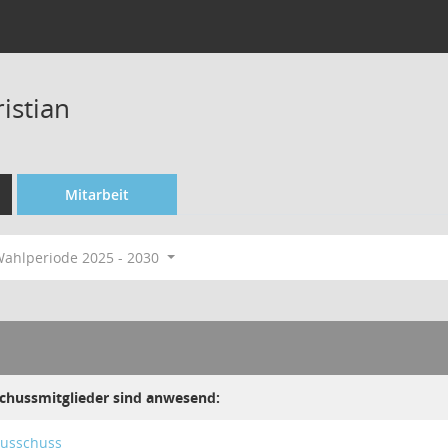
istian
Mitarbeit
ahlperiode 2025 - 2030
chussmitglieder sind anwesend:
ausschuss