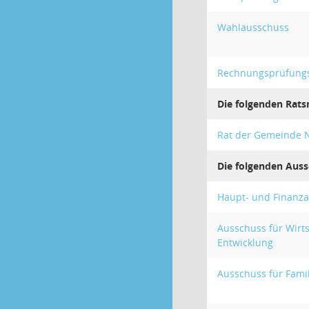
Wahlausschuss
Rechnungsprüfung
Die folgenden Rats
Rat der Gemeinde 
Die folgenden Auss
Haupt- und Finanz
Ausschuss für Wirt
Entwicklung
Ausschuss für Famil