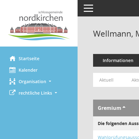
Toggle navigation
Wellmann, 
Startseite
Informationen
Kalender
Aktuell
Akt
Organisation
rechtliche Links
Gremium
Die folgenden Auss
Wahlprüfungsauss