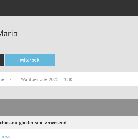
Maria
Mitarbeit
uell
Wahlperiode 2025 - 2030
chussmitglieder sind anwesend:
chuss