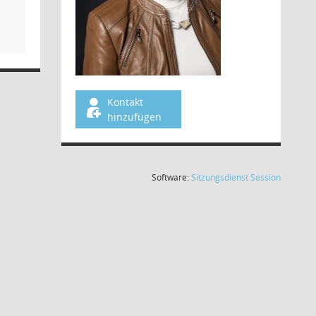
Kontakt
hinzufügen
(Wird in
Software:
Sitzungsdienst
Session