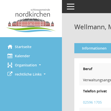
Toggle navigation
Wellmann, 
Startseite
Informationen
Kalender
Organisation
Beruf
rechtliche Links
Verwaltungsange
Telefon privat
02596 1705