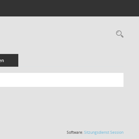
Rec
en
(Wird in
Software:
Sitzungsdienst
Session