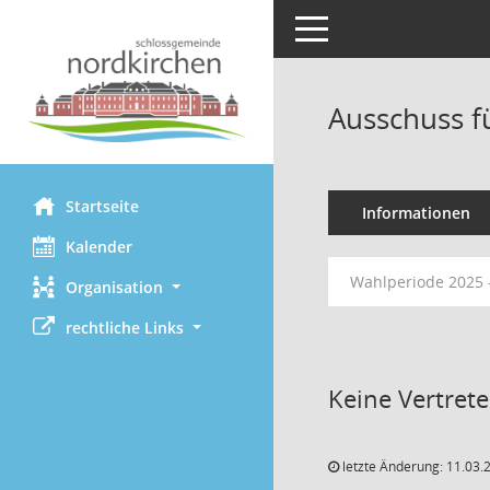
Toggle navigation
Ausschuss f
Startseite
Informationen
Kalender
Wahlperiode 2025 
Organisation
rechtliche Links
Keine Vertret
letzte Änderung: 11.03.