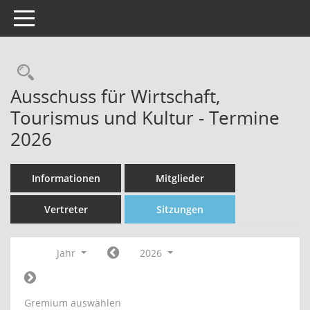
Toggle navigation
Rechercheauswahl
Ausschuss für Wirtschaft,
Tourismus und Kultur - Termine
2026
Informationen
Mitglieder
Vertreter
Sitzungen
Jahr
2026
Gremium auswählen