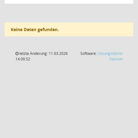
Keine Daten gefunden.
letzte Änderung: 11.03.2026
Software:
Sitzungsdienst
(Wird in
14:00:52
Session