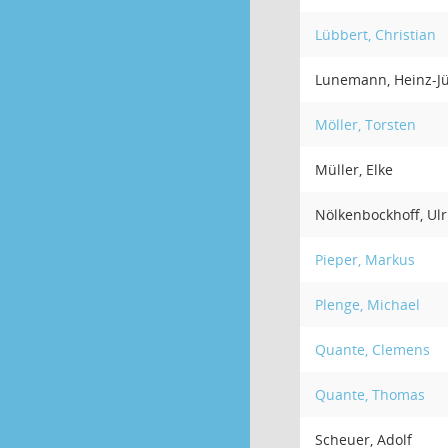
Lübbert, Christian
Lunemann, Heinz-J
Möller, Torsten
Müller, Elke
Nölkenbockhoff, Ulr
Pieper, Markus
Plenge, Michael
Quante, Clemens
Quante, Thomas
Scheuer, Adolf