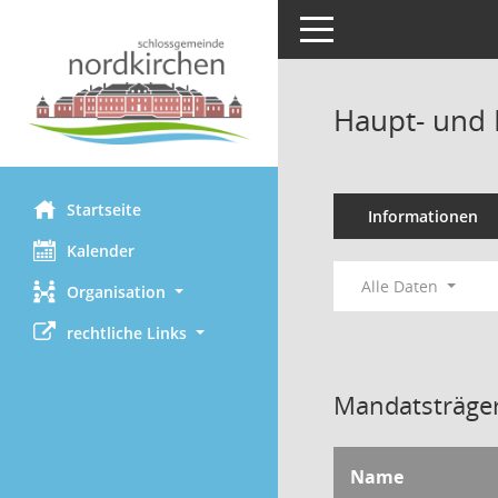
Toggle navigation
Haupt- und 
Startseite
Informationen
Kalender
Alle Daten
Organisation
rechtliche Links
Mandatsträger
Name