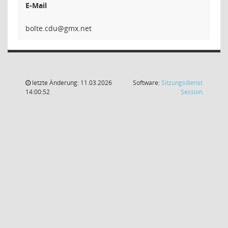
E-Mail
udc.
letzte Änderung: 11.03.2026
Software:
Sitzungsdienst
(Wird in
14:00:52
Session