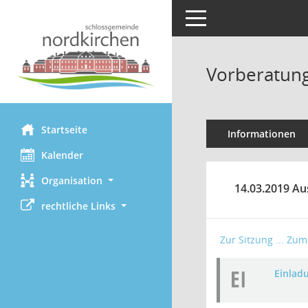
Toggle navigation
Vorberatung
Startseite
Informationen
Kalender
Organisation
14.03.2019 Au
rechtliche Links
Zur Sitzung ...
Zum 
EI
Einlad