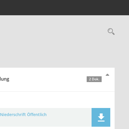
Rec
idung
2 Dok.
Niederschrift Öffentlich