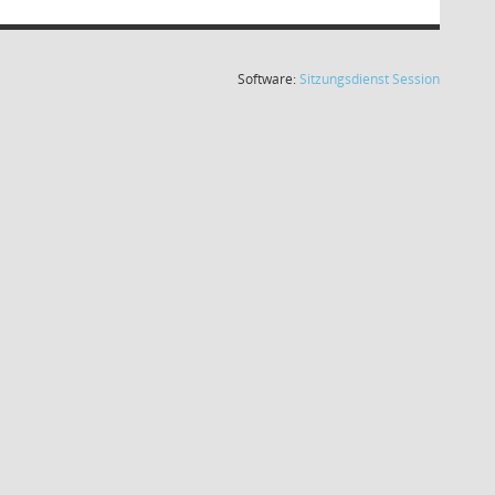
(Wird in
Software:
Sitzungsdienst
Session