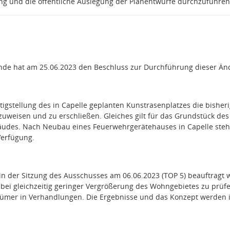
ng und die öffentliche Auslegung der Planentwürfe durchzuführen
nde hat am 25.06.2023 den Beschluss zur Durchführung dieser Än
ertigstellung des in Capelle geplanten Kunstrasenplatzes die bishe
uweisen und zu erschließen. Gleiches gilt für das Grundstück de
udes. Nach Neubau eines Feuerwehrgerätehauses in Capelle steht 
erfügung.
 in der Sitzung des Ausschusses am 06.06.2023 (TOP 5) beauftragt 
bei gleichzeitig geringer Vergrößerung des Wohngebietes zu prüf
mer in Verhandlungen. Die Ergebnisse und das Konzept werden in 