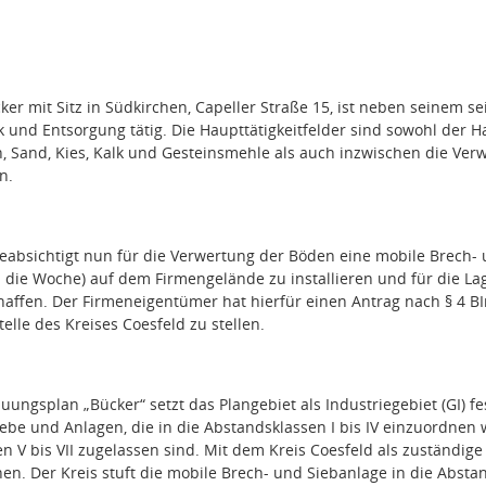
cker mit Sitz in Südkirchen, Capeller Straße 15, ist neben seinem 
ik und Entsorgung tätig. Die Haupttätigkeitfelder sind sowohl der 
, Sand, Kies, Kalk und Gesteinsmehle als auch inzwischen die Ve
n.
eabsichtigt nun für die Verwertung der Böden eine mobile Brech- 
 die Woche) auf dem Firmengelände zu installieren und für die La
haffen. Der Firmeneigentümer hat hierfür einen Antrag nach § 4 
elle des Kreises Coesfeld zu stellen.
ungsplan „Bücker“ setzt das Plangebiet als Industriegebiet (GI) fes
be und Anlagen, die in die Abstandsklassen I bis IV einzuordnen 
n V bis VII zugelassen sind. Mit dem Kreis Coesfeld als zuständ
n. Der Kreis stuft die mobile Brech- und Siebanlage in die Abstand