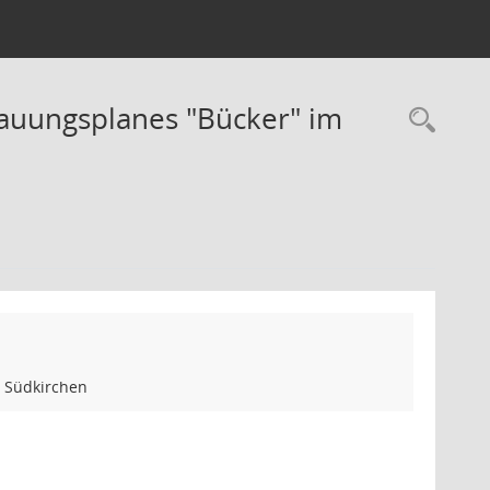
auungsplanes "Bücker" im
Rec
l Südkirchen