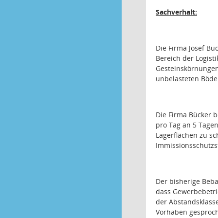
Sachverhalt:
Die Firma Josef Bü
Bereich der Logist
Gesteinskörnungen
unbelasteten Böde
Die Firma Bücker b
pro Tag an 5 Tagen
Lagerflächen zu sc
Immissionsschutzst
Der bisherige Bebau
dass Gewerbebetrie
der Abstandsklasse
Vorhaben gesproche