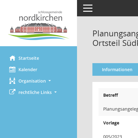
Toggle navigation
Planungsang
Ortsteil Süd
Startseite
Kalender
Informationen
Organisation
rechtliche Links
Betreff
Planungsangeleg
Vorlage
005/2023