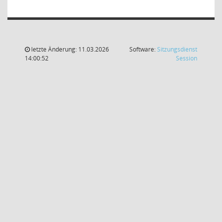
letzte Änderung: 11.03.2026
Software:
Sitzungsdienst
(Wird in
14:00:52
Session