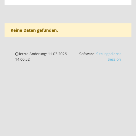
Keine Daten gefunden.
letzte Änderung: 11.03.2026
Software:
Sitzungsdienst
(Wird in
14:00:52
Session