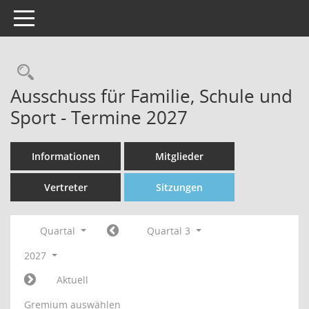
Toggle navigation
Rechercheauswahl
Ausschuss für Familie, Schule und
Sport - Termine 2027
Informationen
Mitglieder
Vertreter
Sitzungen
Quartal
Quartal 3
2027
Aktuell
Gremium auswählen