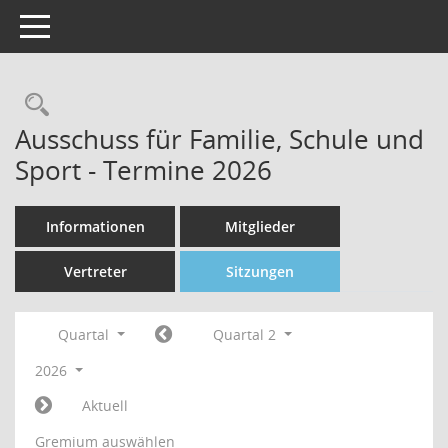
Toggle navigation
Rechercheauswahl
Ausschuss für Familie, Schule und
Sport - Termine 2026
Informationen
Mitglieder
Vertreter
Sitzungen
Quartal
Quartal 2
2026
Aktuell
Gremium auswählen