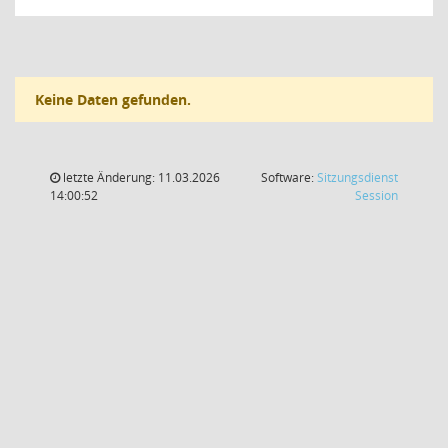
Keine Daten gefunden.
letzte Änderung: 11.03.2026
Software:
Sitzungsdienst
(Wird in
14:00:52
Session