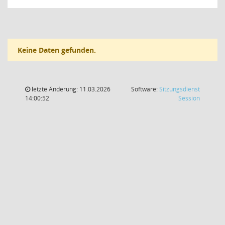
Keine Daten gefunden.
letzte Änderung: 11.03.2026
Software:
Sitzungsdienst
(Wird in
14:00:52
Session