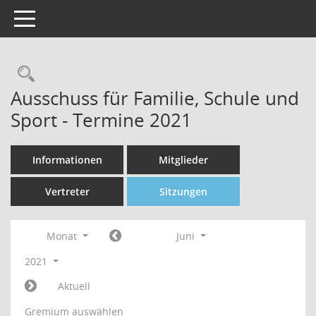
Toggle navigation
Rechercheauswahl
Ausschuss für Familie, Schule und
Sport - Termine 2021
Informationen
Mitglieder
Vertreter
Sitzungen
Monat
Juni
2021
Aktuell
Gremium auswählen