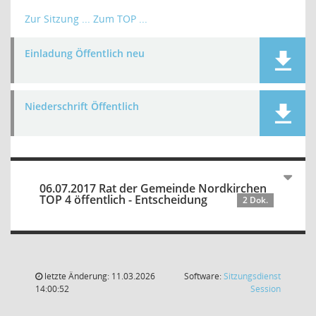
Zur Sitzung ...
Zum TOP ...
Einladung Öffentlich neu
Niederschrift Öffentlich
06.07.2017 Rat der Gemeinde Nordkirchen
TOP 4 öffentlich - Entscheidung
2 Dok.
letzte Änderung: 11.03.2026
Software:
Sitzungsdienst
(Wird in
14:00:52
Session