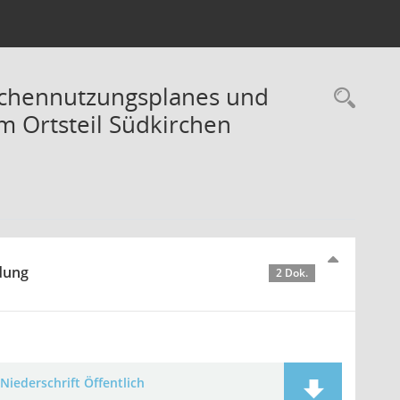
ächennutzungsplanes und
Rec
m Ortsteil Südkirchen
idung
2 Dok.
Niederschrift Öffentlich