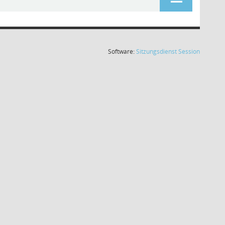
(Wird in
Software:
Sitzungsdienst
Session