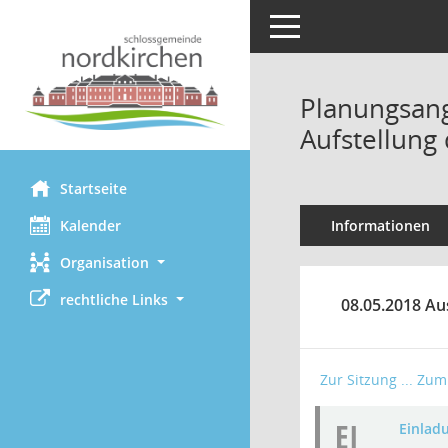
Toggle navigation
Planungsang
Aufstellung
Startseite
Kalender
Informationen
Organisation
rechtliche Links
08.05.2018 Au
Zur Sitzung ...
Zum 
EI
Einlad