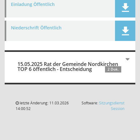
Einladung Öffentlich
Niederschrift Öffentlich
15.05.2025 Rat der Gemeinde Nordkirchen
TOP 6 öffentlich - Entscheidung
2 Dok.
letzte Änderung: 11.03.2026
Software:
Sitzungsdienst
(Wird in
14:00:52
Session