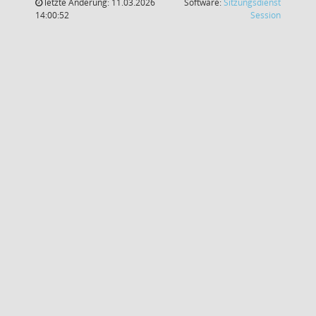
letzte Änderung: 11.03.2026
Software:
Sitzungsdienst
(Wird in
14:00:52
Session