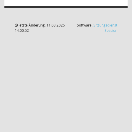
letzte Änderung: 11.03.2026
Software:
Sitzungsdienst
(Wird in
14:00:52
Session