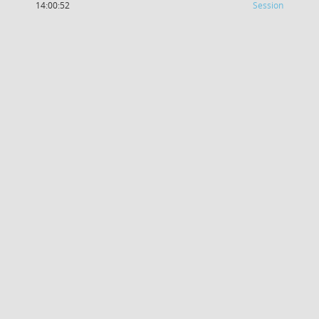
(Wird in
14:00:52
Session