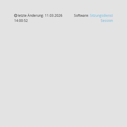
letzte Änderung: 11.03.2026
Software:
Sitzungsdienst
(Wird in
14:00:52
Session