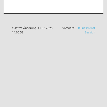
letzte Änderung: 11.03.2026
Software:
Sitzungsdienst
(Wird in
14:00:52
Session