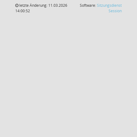
letzte Änderung: 11.03.2026
Software:
Sitzungsdienst
(Wird in
14:00:52
Session