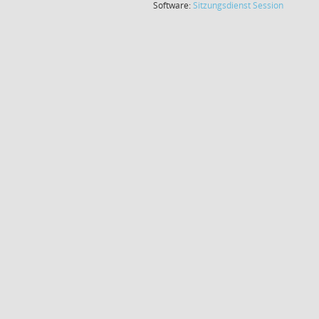
(Wird in
Software:
Sitzungsdienst
Session