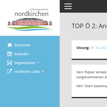
Toggle navigation
TOP Ö 2: An
Startseite
Sitzung:
01.10.202
Kalender
Organisation
rechtliche Links
Herr Pieper verwei
vorgenommenen Ä
Herr Stierl beant