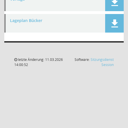
Lageplan Bücker
letzte Änderung: 11.03.2026
Software:
Sitzungsdienst
(Wird in
14:00:52
Session