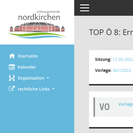
Toggle navigation
TOP Ö 8: Er
Startseite
Sitzung:
12.05.202
Kalender
Vorlage:
041/2022
Organisation
rechtliche Links
VO
Vorlag