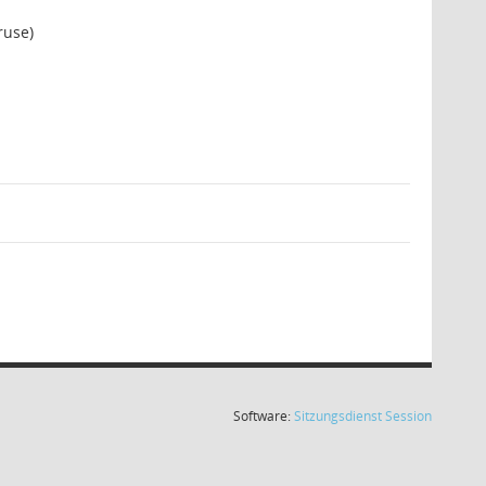
ruse)
(Wird in
Software:
Sitzungsdienst
Session