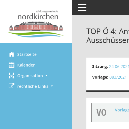
Toggle navigation
TOP Ö 4: An
Ausschüsse
Startseite
Kalender
Sitzung:
24.06.202
Organisation
Vorlage:
083/2021
rechtliche Links
VO
Vorlag