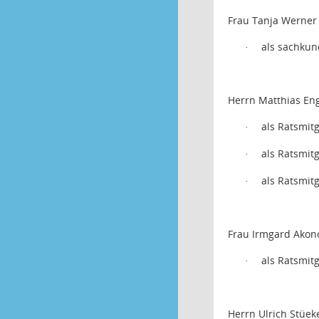
Frau Tanja Werner
als sachkun
·
Herrn Matthias En
als Ratsmit
·
als Ratsmit
·
als Ratsmit
·
Frau Irmgard Akon
als Ratsmit
·
Herrn Ulrich Stüek