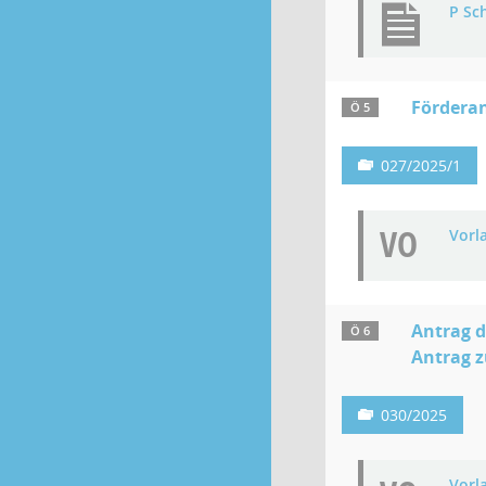
P Sc
Förderan
Ö 5
027/2025/1
VO
Vorl
Antrag d
Ö 6
Antrag z
030/2025
Vorl