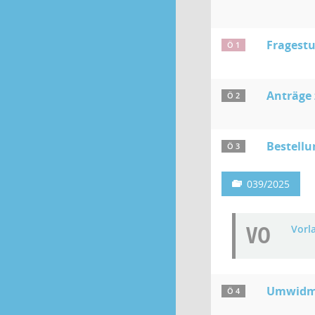
Fragestu
Ö 1
Anträge
Ö 2
Bestellu
Ö 3
039/2025
VO
Vorl
Umwidmu
Ö 4