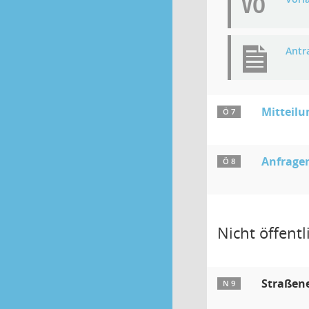
VO
Antr
Mitteilu
Ö 7
Anfragen
Ö 8
Nicht öffentli
Straßen
N 9