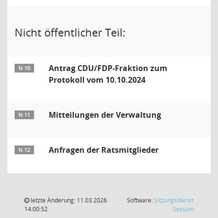
Nicht öffentlicher Teil:
Antrag CDU/FDP-Fraktion zum
N 10
Protokoll vom 10.10.2024
Mitteilungen der Verwaltung
N 11
Anfragen der Ratsmitglieder
N 12
letzte Änderung: 11.03.2026
Software:
Sitzungsdienst
(Wird in
14:00:52
Session