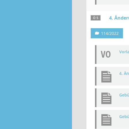
4. Ände
Ö 5
114/2022
VO
Vorl
4. Ä
Gebü
Gebü