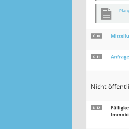
Plan
Mitteil
Ö 10
Anfrage
Ö 11
Nicht öffentli
Fälligk
N 12
Immobi