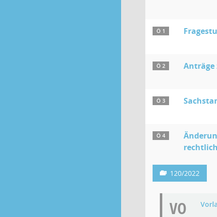
Fragestu
Ö 1
Anträge
Ö 2
Sachstan
Ö 3
Änderung
Ö 4
rechtlic
120/2022
VO
Vorl