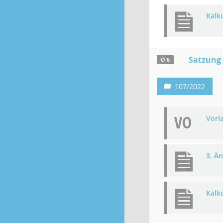
Kalk
Satzung
Ö 6
107/2022
VO
Vorl
3. Ä
Kalk