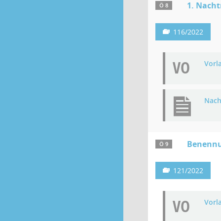
1. Nacht
Ö 8
116/2022
VO
Vorl
Nach
Benennu
Ö 9
121/2022
VO
Vorl