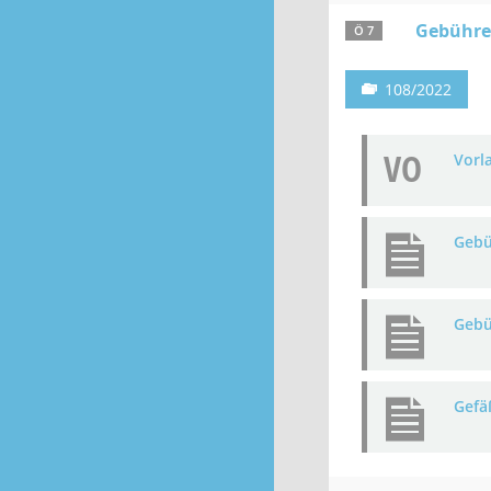
Gebühren
Ö 7
108/2022
VO
Vorl
Gebü
Gebü
Gefä