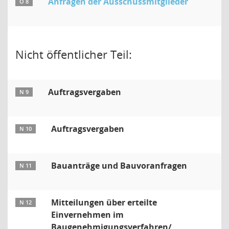
Anfragen der Ausschussmitglieder
Ö 8
Nicht öffentlicher Teil:
Auftragsvergaben
N 9
Auftragsvergaben
N 10
Bauanträge und Bauvoranfragen
N 11
Mitteilungen über erteilte
N 12
Einvernehmen im
Baugenehmigungsverfahren/